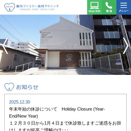
細川ファミリー歯科クリ
Web予
TEL：
メニュ
ニック
約はこ
022-
ー
ちら
725-
6477
前
次
へ
へ
お知らせ
2025.12.30
年末年始の休診について Holiday Closure (Year-
End/New Year)
１２月３０日から1月４日まで休診致しますご迷惑をお掛
けしますが何卒ご理解のほ･･･