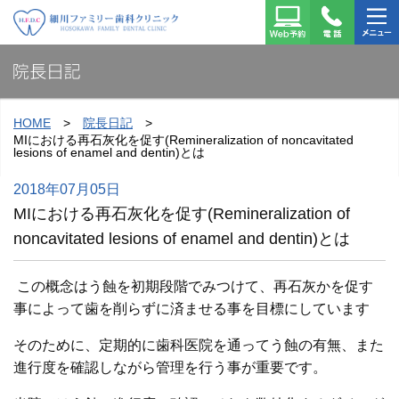
細川ファミリー歯科クリ
Web予
TEL：
メニュ
ニック
約はこ
022-
ー
院長日記
ちら
725-
6477
HOME
院長日記
MIにおける再石灰化を促す(Remineralization of noncavitated
lesions of enamel and dentin)とは
2018年07月05日
MIにおける再石灰化を促す(Remineralization of
noncavitated lesions of enamel and dentin)とは
この概念はう蝕を初期段階でみつけて、再石灰かを促す
事によって歯を削らずに済ませる事を目標にしています
そのために、定期的に歯科医院を通ってう蝕の有無、また
進行度を確認しながら管理を行う事が重要です。