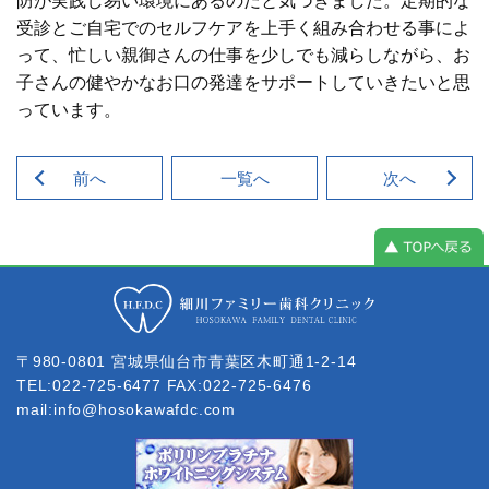
防が実践し易い環境にあるのだと気づきました。定期的な
受診とご自宅でのセルフケアを上手く組み合わせる事によ
って、忙しい親御さんの仕事を少しでも減らしながら、お
子さんの健やかなお口の発達をサポートしていきたいと思
っています。
前へ
一覧へ
次へ
細川ファミリー歯科クリニック
〒980-0801 宮城県仙台市青葉区木町通1-2-14
TEL:022-725-6477 FAX:022-725-6476
mail:
info@hosokawafdc.com